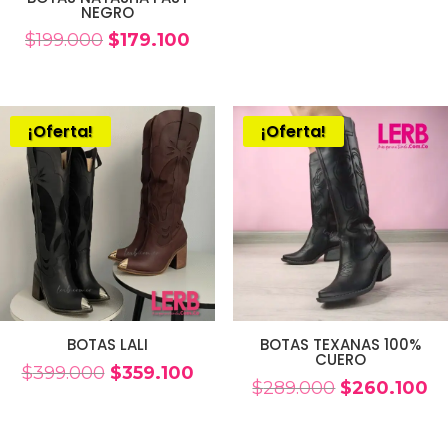
NEGRO
era:
es:
El
El
$
199.000
$
179.100
$235.000.
$21
precio
precio
original
actual
era:
es:
¡Oferta!
¡Oferta!
$199.000.
$179.100.
BOTAS LALI
BOTAS TEXANAS 100%
CUERO
El
El
$
399.000
$
359.100
El
El
$
289.000
$
260.100
precio
precio
precio
pr
original
actual
original
ac