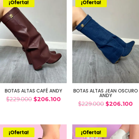
¡Oferta!
¡Oferta!
$229.000.
$206.100.
BOTAS ALTAS CAFÉ ANDY
BOTAS ALTAS JEAN OSCURO
ANDY
El
El
$
229.000
$
206.100
El
El
$
229.000
$
206.100
precio
precio
precio
pr
original
actual
original
ac
era:
es:
era:
es
$229.000.
$206.100.
¡Oferta!
¡Oferta!
$229.000.
$2