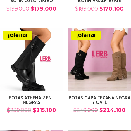
BOTIN OSLO NEGRO
BOTIN AMALFI BEIGE
El
El
El
El
$
199.000
$
179.000
$
189.000
$
170.100
precio
precio
precio
pr
original
actual
original
ac
era:
es:
era:
es:
¡Oferta!
¡Oferta!
$199.000.
$179.000.
$189.000.
$17
BOTAS ATHENA 2 EN 1
BOTAS CAPA TEXANA NEGRA
NEGRAS
Y CAFÉ
El
El
El
El
$
239.000
$
215.100
$
249.000
$
224.100
precio
precio
precio
pr
original
actual
original
ac