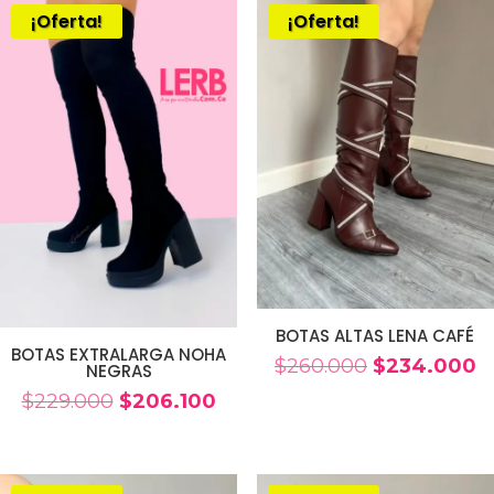
era:
es:
era:
es
¡Oferta!
¡Oferta!
$199.000.
$179.100.
$229.000.
$2
BOTAS ALTAS LENA CAFÉ
BOTAS EXTRALARGA NOHA
El
El
$
260.000
$
234.000
NEGRAS
precio
p
El
El
$
229.000
$
206.100
original
a
precio
precio
era:
es
original
actual
$260.000.
$
era:
es: