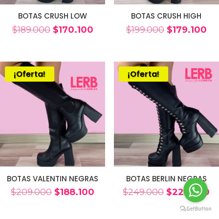
BOTAS CRUSH LOW
BOTAS CRUSH HIGH
El
El
El
El
$
189.000
$
170.100
$
199.000
$
179.100
precio
precio
precio
pr
original
actual
original
ac
era:
es:
era:
es:
¡Oferta!
¡Oferta!
$189.000.
$170.100.
$199.000.
$17
BOTAS VALENTIN NEGRAS
BOTAS BERLIN NEGRAS
El
El
El
El
$
209.000
$
188.100
$
249.000
$
224.100
precio
precio
precio
pr
original
actual
original
ac