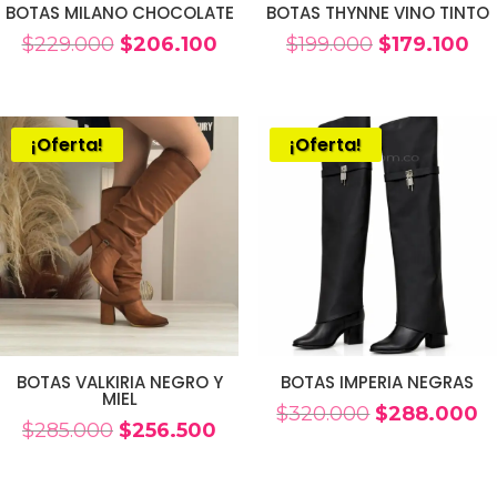
BOTAS MILANO CHOCOLATE
BOTAS THYNNE VINO TINTO
El
El
El
El
$
229.000
$
206.100
$
199.000
$
179.100
precio
precio
precio
pr
original
actual
original
ac
era:
es:
era:
es:
¡Oferta!
¡Oferta!
$229.000.
$206.100.
$199.000.
$17
BOTAS VALKIRIA NEGRO Y
BOTAS IMPERIA NEGRAS
MIEL
El
El
$
320.000
$
288.000
El
El
$
285.000
$
256.500
precio
p
precio
precio
original
a
original
actual