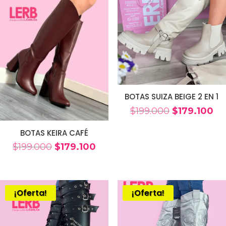
BOTAS SUIZA BEIGE 2 EN 1
El
El
$
199.000
$
179.100
precio
pr
BOTAS KEIRA CAFÉ
original
ac
El
El
$
199.000
$
179.100
era:
es:
precio
precio
$199.000.
$17
original
actual
era:
es:
¡Oferta!
¡Oferta!
$199.000.
$179.100.