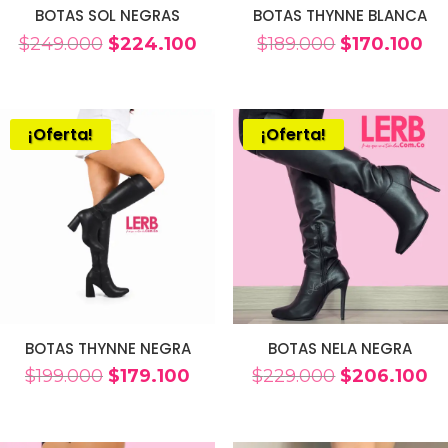
BOTAS SOL NEGRAS
BOTAS THYNNE BLANCA
El
El
El
El
$
249.000
$
224.100
$
189.000
$
170.100
precio
precio
precio
pr
original
actual
original
ac
era:
es:
era:
es:
¡Oferta!
¡Oferta!
$249.000.
$224.100.
$189.000.
$17
BOTAS THYNNE NEGRA
BOTAS NELA NEGRA
El
El
El
El
$
199.000
$
179.100
$
229.000
$
206.100
precio
precio
precio
pr
original
actual
original
ac