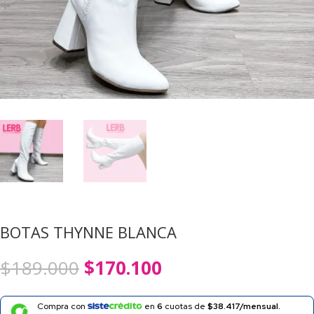
BOTAS THYNNE BLANCA
El
El
$
189.000
$
170.100
precio
precio
original
actual
era:
es:
Compra con
en
6
cuotas de
$38.417/mensual.