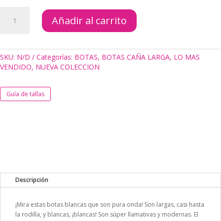
BOTAS
Añadir al carrito
THYNNE
BLANCA
cantidad
SKU:
N/D
Categorías:
BOTAS
,
BOTAS CAÑA LARGA
,
LO MAS
VENDIDO
,
NUEVA COLECCION
Guía de tallas
Descripción
¡Mira estas botas blancas que son pura onda! Son largas, casi hasta
la rodilla, y blancas, ¡blancas! Son súper llamativas y modernas. El