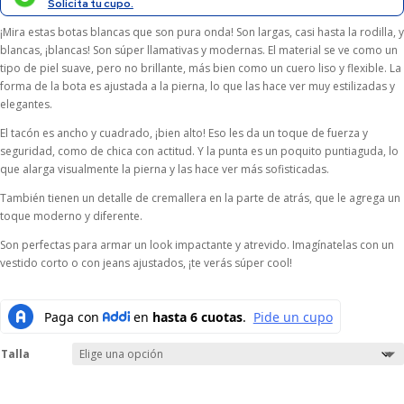
$189.000.
$170.100.
Solicita tu cupo.
¡Mira estas botas blancas que son pura onda! Son largas, casi hasta la rodilla, y
blancas, ¡blancas! Son súper llamativas y modernas. El material se ve como un
tipo de piel suave, pero no brillante, más bien como un cuero liso y flexible. La
forma de la bota es ajustada a la pierna, lo que las hace ver muy estilizadas y
elegantes.
El tacón es ancho y cuadrado, ¡bien alto! Eso les da un toque de fuerza y
seguridad, como de chica con actitud. Y la punta es un poquito puntiaguda, lo
que alarga visualmente la pierna y las hace ver más sofisticadas.
También tienen un detalle de cremallera en la parte de atrás, que le agrega un
toque moderno y diferente.
Son perfectas para armar un look impactante y atrevido. Imagínatelas con un
vestido corto o con jeans ajustados, ¡te verás súper cool!
Talla