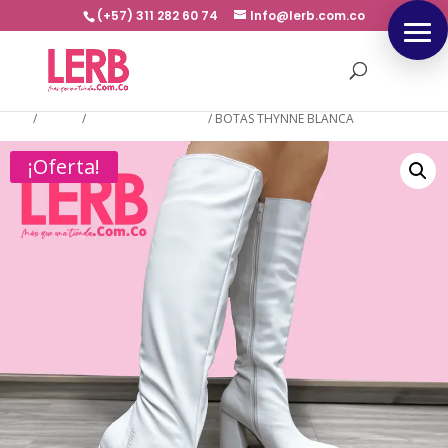
(+57) 311 282 60 74
Info@lerb.com.co
Inicio
/
BOTAS
/
BOTAS CAÑA LARGA
/
BOTAS THYNNE BLANCA
¡Oferta!