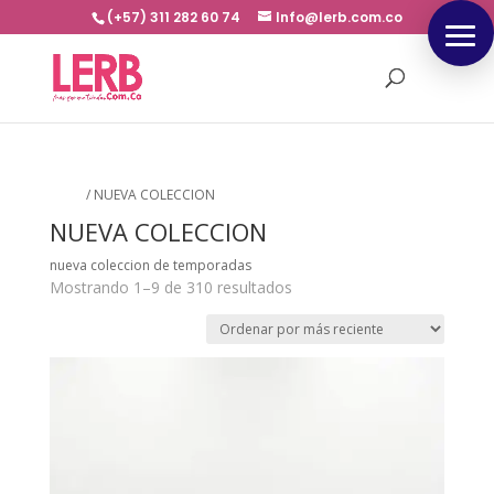
(+57) 311 282 60 74
Info@lerb.com.co
Inicio
/
NUEVA COLECCION
NUEVA COLECCION
nueva coleccion de temporadas
Ordenado
Mostrando 1–9 de 310 resultados
por
los
últimos