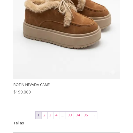
BOTIN NEVADA CAMEL
$
199.000
1
2
3
4
…
33
34
35
→
Tallas