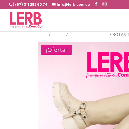
(+57) 311 282 60 74
Info@lerb.com.co
Inicio
/
BOTAS
/
BOTAS CAÑA LARGA
/
BOTAS T
¡Oferta!