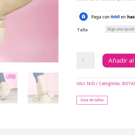
Talla
BOTAS
Añadir al
TRES
EN
UNO
BEIGE
SKU:
N/D
Categorías:
BOTA
cantidad
Guía de tallas