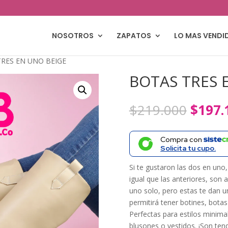
NOSOTROS
ZAPATOS
LO MAS VENDI
RES EN UNO BEIGE
BOTAS TRES 
El
$
219.000
$
197.
precio
origin
Compra con
era:
Solicita tu cupo.
$219.
Si te gustaron las dos en un
igual que las anteriores, son a
uno solo, pero estas te dan 
permitirá tener botines, bota
Perfectas para estilos minimal
blusones o vestidos. ¡Son tend