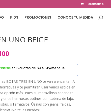
1 elemento
DO
KIDS
PROMOCIONES
CONOCE TU MEDIDA
EN UNO BEIGE
El
100
precio
al
actual
en
6
cuotas de
$44.515/mensual.
es:
000.
$197.100.
o, las BOTAS TRES EN UNO te van a encantar. Al
horrativas y te permitirán usar varios estilos en
una opción más. Pues su maravillosa cadena te
s y unos hermosos botines con cadena de lujo.
istas, o llamativos. Úsalas con jeans, faldas,
encia! ¡No te las pierdas!