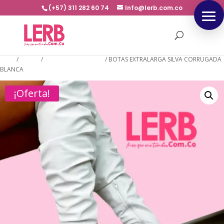
(+57) 311 282 60 74
Info@lerb.com.co
Inicio
/
BOTAS
/
BOTAS EXTRA LARGA
/
BOTAS EXTRALARGA SILVA CORRUGADA
BLANCA
¡Oferta!