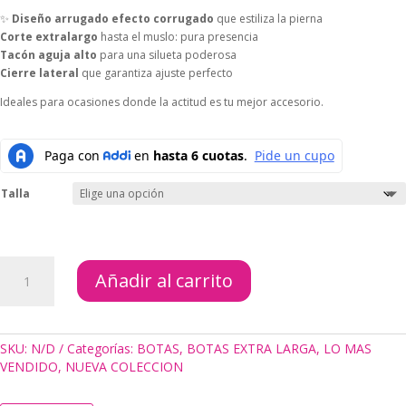
✨
Diseño arrugado efecto corrugado
que estiliza la pierna
Corte extralargo
hasta el muslo: pura presencia
Tacón aguja alto
para una silueta poderosa
Cierre lateral
que garantiza ajuste perfecto
Ideales para ocasiones donde la actitud es tu mejor accesorio.
Talla
BOTAS
Añadir al carrito
EXTRALARGA
SILVA
CORRUGADA
BLANCA
SKU:
N/D
Categorías:
BOTAS
,
BOTAS EXTRA LARGA
,
LO MAS
cantidad
VENDIDO
,
NUEVA COLECCION