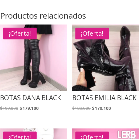
Productos relacionados
¡Oferta!
¡Oferta!
BOTAS DANA BLACK
BOTAS EMILIA BLACK
El
El
El
El
$
199.000
$
179.100
$
189.000
$
170.100
precio
precio
precio
precio
original
actual
original
actual
era:
es:
era:
es:
¡Oferta!
¡Oferta!