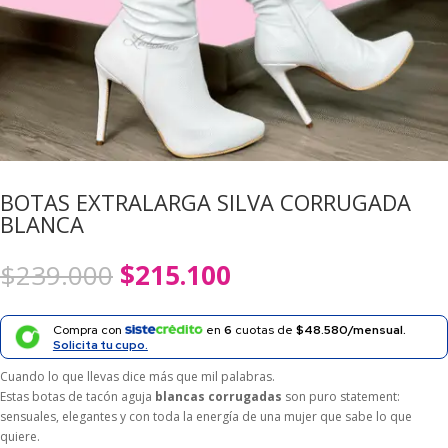
BOTAS EXTRALARGA SILVA CORRUGADA
BLANCA
El
El
$
239.000
$
215.100
precio
precio
original
actual
era:
es:
Compra con
en
6
cuotas de
$48.580/mensual.
$239.000.
$215.100.
Solicita tu cupo.
Cuando lo que llevas dice más que mil palabras.
Estas botas de tacón aguja
blancas corrugadas
son puro statement:
sensuales, elegantes y con toda la energía de una mujer que sabe lo que
quiere.