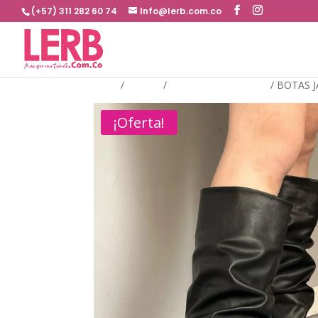
(+57) 311 282 60 74
Info@lerb.com.co
Inicio
/
BOTAS
/
BOTAS CAÑA LARGA
/
BOTAS 
¡Oferta!