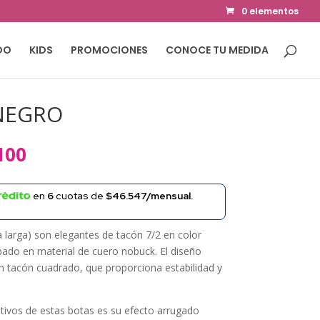
0 elementos
DO
KIDS
PROMOCIONES
CONOCE TU MEDIDA
NEGRO
El
100
precio
al
actual
en
6
cuotas de
$46.547/mensual.
es:
000.
$206.100.
a larga) son elegantes de tacón 7/2 en color
ado en material de cuero nobuck. El diseño
n tacón cuadrado, que proporciona estabilidad y
tivos de estas botas es su efecto arrugado