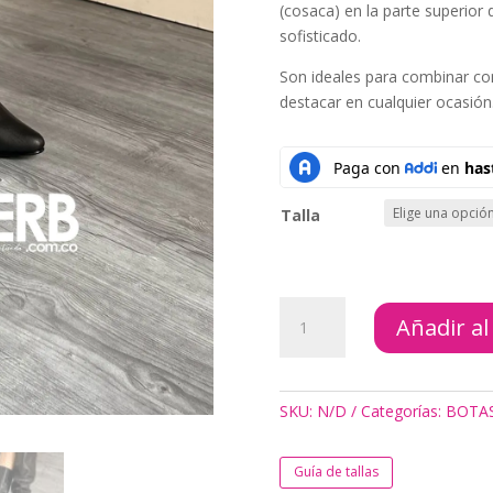
(cosaca) en la parte superior
sofisticado.
Son ideales para combinar con
destacar en cualquier ocasión
Talla
BOTAS
Añadir al
JANE
NEGRO
cantidad
SKU:
N/D
Categorías:
BOTA
Guía de tallas