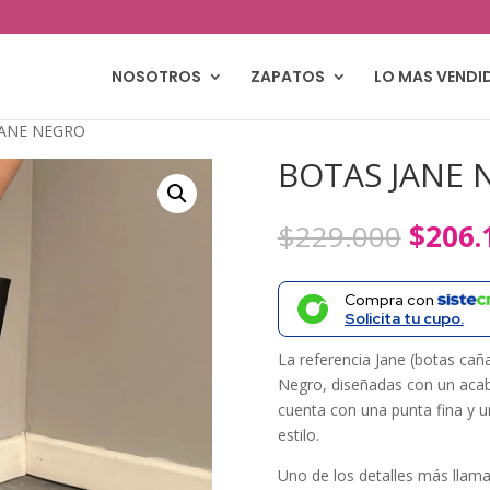
NOSOTROS
ZAPATOS
LO MAS VENDI
JANE NEGRO
BOTAS JANE 
El
$
229.000
$
206.
precio
origin
Compra con
era:
Solicita tu cupo.
$229.
La referencia Jane (botas cañ
Negro, diseñadas con un acab
cuenta con una punta fina y u
estilo.
Uno de los detalles más llama