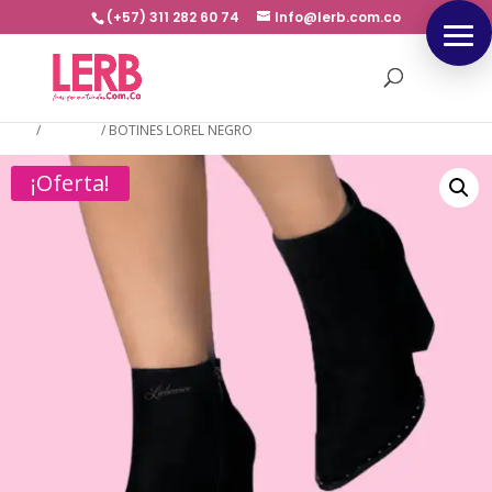
(+57) 311 282 60 74
Info@lerb.com.co
Inicio
/
BOTINES
/
BOTINES LOREL NEGRO
¡Oferta!