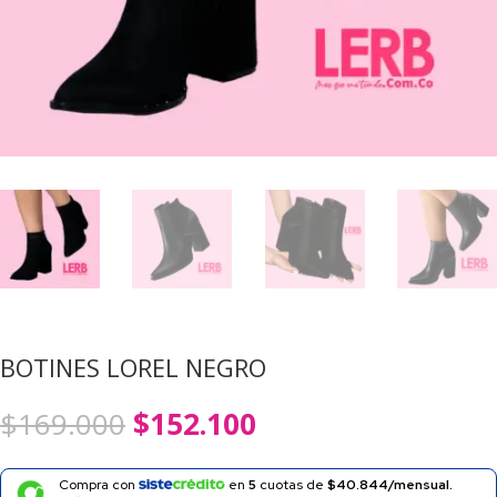
BOTINES LOREL NEGRO
El
El
$
169.000
$
152.100
precio
precio
original
actual
era:
es:
Compra con
en
5
cuotas de
$40.844/mensual.