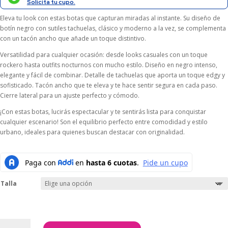
$169.000.
$152.100.
Solicita tu cupo.
Eleva tu look con estas botas que capturan miradas al instante. Su diseño de
botín negro con sutiles tachuelas, clásico y moderno a la vez, se complementa
con un tacón ancho que añade un toque distintivo.
Versatilidad para cualquier ocasión: desde looks casuales con un toque
rockero hasta outfits nocturnos con mucho estilo. Diseño en negro intenso,
elegante y fácil de combinar. Detalle de tachuelas que aporta un toque edgy y
sofisticado. Tacón ancho que te eleva y te hace sentir segura en cada paso.
Cierre lateral para un ajuste perfecto y cómodo.
¡Con estas botas, lucirás espectacular y te sentirás lista para conquistar
cualquier escenario! Son el equilibrio perfecto entre comodidad y estilo
urbano, ideales para quienes buscan destacar con originalidad.
Talla
BOTINES