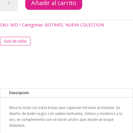
Añadir al carrito
LOREL
NEGRO
cantidad
SKU:
N/D
Categorías:
BOTINES
,
NUEVA COLECCION
Guía de tallas
Descripción
Eleva tu look con estas botas que capturan miradas al instante. Su
diseño de botín negro con sutiles tachuelas, clásico y moderno a la
vez, se complementa con un tacón ancho que añade un toque
distintivo.