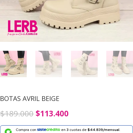
BOTAS AVRIL BEIGE
El
El
$
189.000
$
113.400
precio
precio
original
actual
era:
es:
Compra con
en
3
cuotas de
$44.839/mensual.