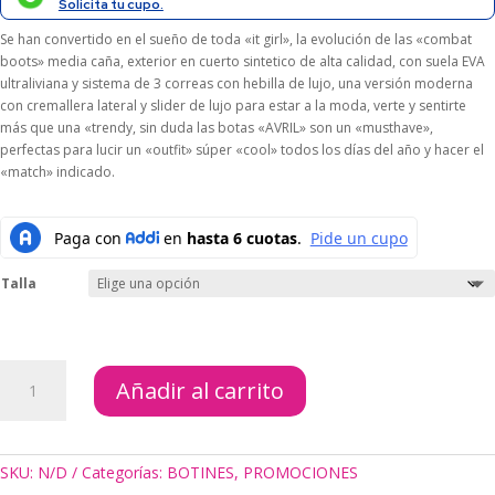
$189.000.
$113.400.
Solicita tu cupo.
Se han convertido en el sueño de toda «it girl», la evolución de las «combat
boots» media caña, exterior en cuerto sintetico de alta calidad, con suela EVA
ultraliviana y sistema de 3 correas con hebilla de lujo, una versión moderna
con cremallera lateral y slider de lujo para estar a la moda, verte y sentirte
más que una «trendy, sin duda las botas «AVRIL» son un «musthave»,
perfectas para lucir un «outfit» súper «cool» todos los días del año y hacer el
«match» indicado.
Talla
BOTAS
Añadir al carrito
AVRIL
BEIGE
cantidad
SKU:
N/D
Categorías:
BOTINES
,
PROMOCIONES