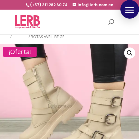
(+57) 311 282 60 74
Info@lerb.com.co
Inicio
/
BOTINES
/
BOTAS AVRIL BEIGE
¡Oferta!