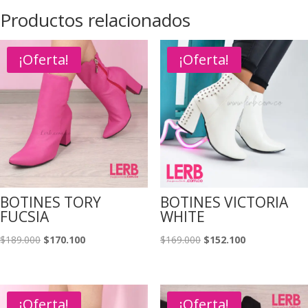
Productos relacionados
¡Oferta!
¡Oferta!
BOTINES TORY
BOTINES VICTORIA
FUCSIA
WHITE
El
El
El
El
$
189.000
$
170.100
$
169.000
$
152.100
precio
precio
precio
precio
original
actual
original
actual
era:
es:
era:
es:
¡Oferta!
¡Oferta!