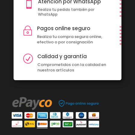
Atención por WhatsApp

Realiza tu pedido también por
WhatsApp
Pagos online seguro
~
Realiza tu compra segura online,
efectivo o por consignación
Calidad y garantía
R
Comprometidos con la calidad en
nuestros artículos