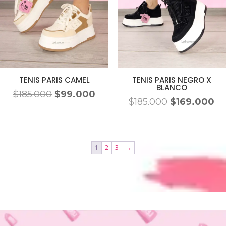
TENIS PARIS CAMEL
TENIS PARIS NEGRO X
BLANCO
El
El
$
185.000
$
99.000
El
El
$
185.000
$
169.000
precio
precio
precio
pr
original
actual
original
ac
era:
es:
era:
es:
$185.000.
$99.000.
1
2
3
→
$185.000.
$1