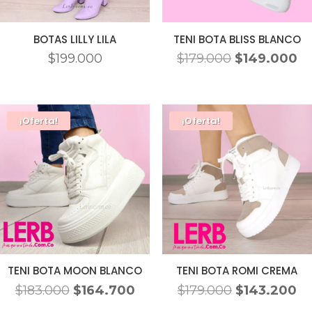
BOTAS LILLY LILA
TENI BOTA BLISS BLANCO
El
El
$
199.000
$
179.000
$
149.000
precio
pr
original
ac
era:
es
¡Oferta!
¡Oferta!
$179.000.
$1
TENI BOTA MOON BLANCO
TENI BOTA ROMI CREMA
El
El
El
El
$
183.000
$
164.700
$
179.000
$
143.200
precio
precio
precio
pr