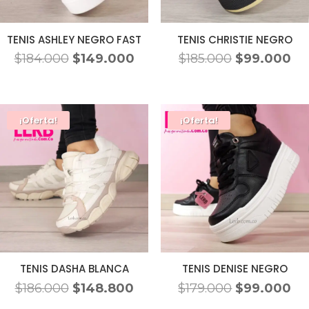
TENIS ASHLEY NEGRO FAST
TENIS CHRISTIE NEGRO
El
El
El
El
$
184.000
$
149.000
$
185.000
$
99.000
precio
precio
precio
pr
original
actual
original
ac
era:
es:
era:
es:
¡Oferta!
¡Oferta!
$184.000.
$149.000.
$185.000.
$9
TENIS DASHA BLANCA
TENIS DENISE NEGRO
El
El
El
El
$
186.000
$
148.800
$
179.000
$
99.000
precio
precio
precio
pr