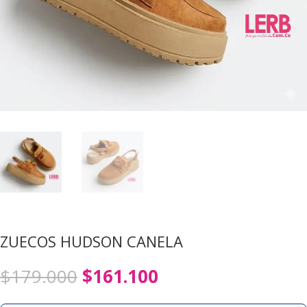
ZUECOS HUDSON CANELA
El
El
$
179.000
$
161.100
precio
precio
original
actual