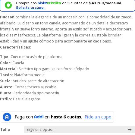
era:
es:
Compra con
en
5
cuotas de
$43.260/mensual.
$179.000.
$161.100.
Solicita tu cupo.
Hudson
combina la elegancia de un mocasín con la comodidad de un zueco
afelpado. Su diseño en tono canela, acompañado de un detalle decorativo
frontal y un suave forro interno, aporta un estilo sofisticado y acogedor para
los días más frescos. La plataforma ligera y la correa ajustable brindan
estabilidad y un ajuste cómodo para acompañarte en cada paso.
Características:
Tipo:
Zueco mocasín de plataforma
Color:
Canela
Material:
Sintético tipo gamuza con forro afelpado
Tacón:
Plataforma media
Suela:
Antideslizante de alta tracción
Ajuste:
Correa trasera ajustable
Punta:
Redondeada tipo mocasín
Estilo:
Casual elegante
Talla