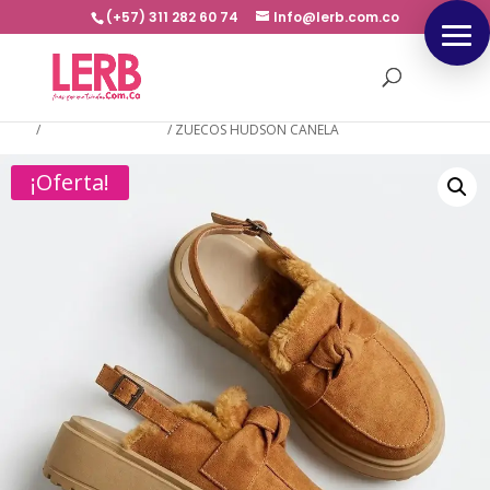
(+57) 311 282 60 74
Info@lerb.com.co
Inicio
/
NUEVA COLECCION
/
ZUECOS HUDSON CANELA
¡Oferta!