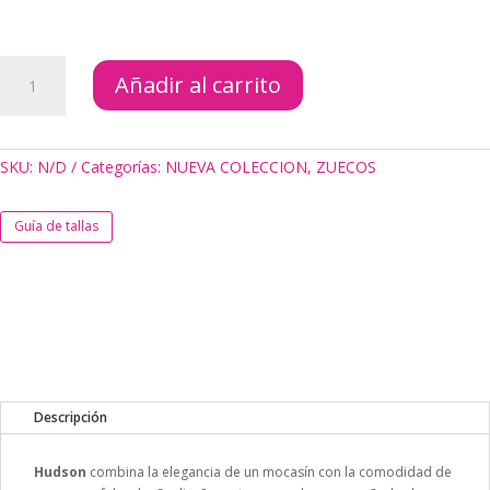
ZUECOS
Añadir al carrito
HUDSON
CANELA
cantidad
SKU:
N/D
Categorías:
NUEVA COLECCION
,
ZUECOS
Guía de tallas
Descripción
Hudson
combina la elegancia de un mocasín con la comodidad de