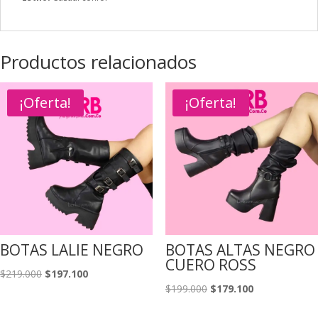
Productos relacionados
¡Oferta!
¡Oferta!
BOTAS LALIE NEGRO
BOTAS ALTAS NEGRO
CUERO ROSS
El
El
$
219.000
$
197.100
El
El
$
199.000
$
179.100
precio
precio
precio
precio
original
actual