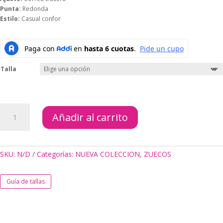
Punta:
Redonda
Estilo:
Casual confor
Talla
ZUECOS
Añadir al carrito
DENVER
cantidad
SKU:
N/D
Categorías:
NUEVA COLECCION
,
ZUECOS
Guía de tallas