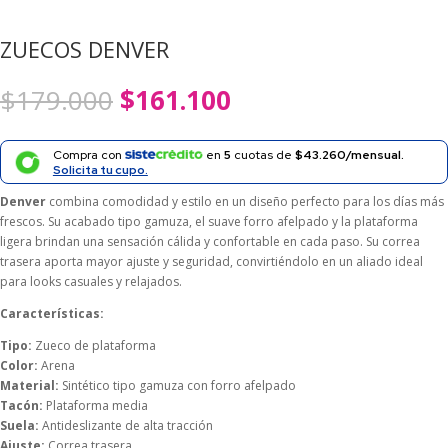
ZUECOS DENVER
El
El
$
179.000
$
161.100
precio
precio
original
actual
era:
es:
Compra con
en
5
cuotas de
$43.260/mensual.
$179.000.
$161.100.
Solicita tu cupo.
Denver
combina comodidad y estilo en un diseño perfecto para los días más
frescos. Su acabado tipo gamuza, el suave forro afelpado y la plataforma
ligera brindan una sensación cálida y confortable en cada paso. Su correa
trasera aporta mayor ajuste y seguridad, convirtiéndolo en un aliado ideal
para looks casuales y relajados.
Características:
Tipo:
Zueco de plataforma
Color:
Arena
Material:
Sintético tipo gamuza con forro afelpado
Tacón:
Plataforma media
Suela:
Antideslizante de alta tracción
Ajuste:
Correa trasera