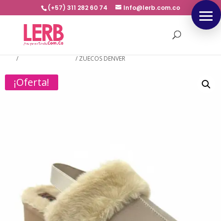
(+57) 311 282 60 74
Info@lerb.com.co
Inicio
/
NUEVA COLECCION
/
ZUECOS DENVER
¡Oferta!