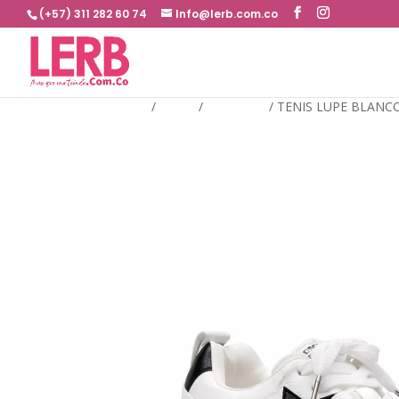
(+57) 311 282 60 74
Info@lerb.com.co
Inicio
/
TENIS
/
BLANCOS
/
TENIS LUPE BLANC