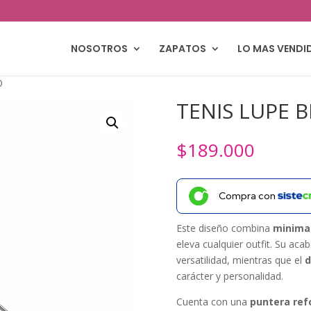
NOSOTROS
ZAPATOS
LO MAS VENDI
O
TENIS LUPE 
$
189.000
Compra con
Este diseño combina
minima
eleva cualquier outfit. Su ac
versatilidad, mientras que el
d
carácter y personalidad.
Cuenta con una
puntera ref