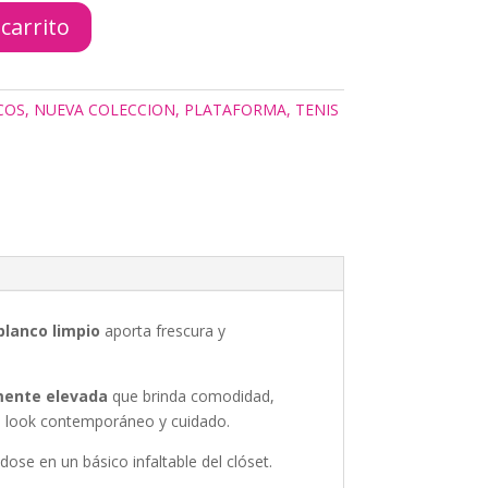
 carrito
COS
,
NUEVA COLECCION
,
PLATAFORMA
,
TENIS
blanco limpio
aporta frescura y
mente elevada
que brinda comodidad,
 un look contemporáneo y cuidado.
dose en un básico infaltable del clóset.