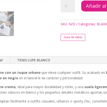
TENIS
Añadir al
LUPE
BLANCO
cantidad
SKU:
N/D
Categorías:
BLAN
Guía de tallas
al
TENIS LUPE BLANCO
o con un toque urbano
que eleva cualquier outfit. Su acabado en
co en negro
en el lateral le da carácter y personalidad.
ono crema
, ideal para mayor durabilidad y estilo, y una
suela ligera
ordones clásicos en blanco y los pequeños detalles metálicos aportan
daptan fácilmente a outfits casuales, urbanos o sporty chic, convirtién