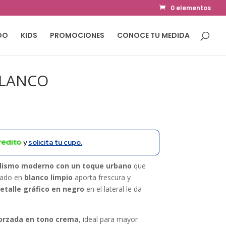
0 elementos
DO
KIDS
PROMOCIONES
CONOCE TU MEDIDA
BLANCO
y
solicita tu cupo.
lismo moderno con un toque urbano
que
abado en
blanco limpio
aporta frescura y
etalle gráfico en negro
en el lateral le da
orzada en tono crema
, ideal para mayor