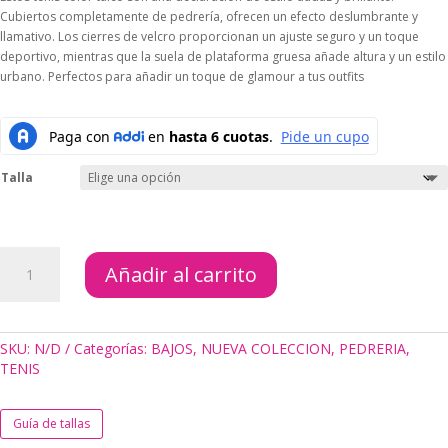
Cubiertos completamente de pedrería, ofrecen un efecto deslumbrante y
llamativo. Los cierres de velcro proporcionan un ajuste seguro y un toque
deportivo, mientras que la suela de plataforma gruesa añade altura y un estilo
urbano. Perfectos para añadir un toque de glamour a tus outfits
Talla
TENIS
Añadir al carrito
GURU
TALCO
cantidad
SKU:
N/D
Categorías:
BAJOS
,
NUEVA COLECCION
,
PEDRERIA
,
TENIS
Guía de tallas