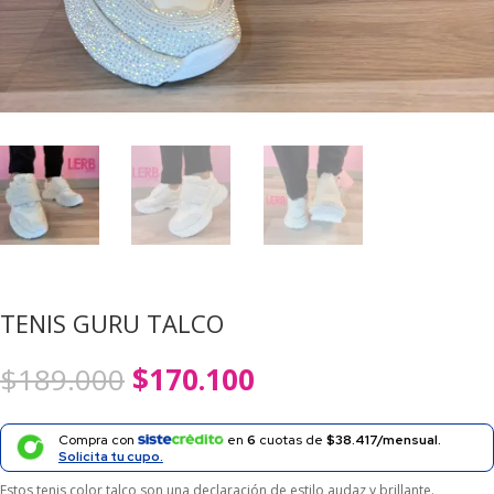
TENIS GURU TALCO
El
El
$
189.000
$
170.100
precio
precio
original
actual
era:
es:
Compra con
en
6
cuotas de
$38.417/mensual.
$189.000.
$170.100.
Solicita tu cupo.
Estos tenis color talco son una declaración de estilo audaz y brillante.