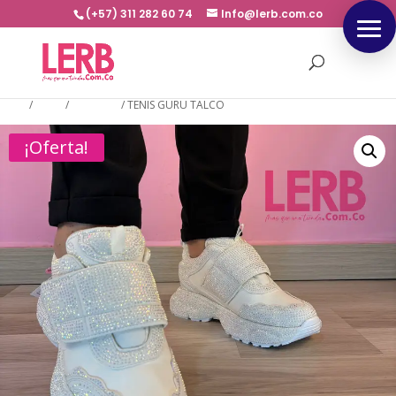
(+57) 311 282 60 74
Info@lerb.com.co
Inicio
/
TENIS
/
PEDRERIA
/
TENIS GURU TALCO
¡Oferta!