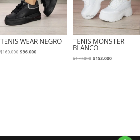
TENIS WEAR NEGRO
TENIS MONSTER
BLANCO
El
El
$
160.000
$
96.000
El
El
$
170.000
$
153.000
precio
precio
precio
precio
original
actual
original
actual
era:
es:
era:
es:
$160.000.
$96.000.
$170.000.
$153.000.