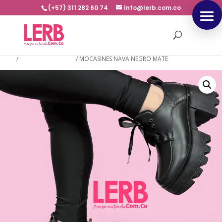
(+57) 311 282 60 74
Info@lerb.com.co
Inicio
/
NUEVA COLECCION
/
MOCASINES NAVA NEGRO MATE