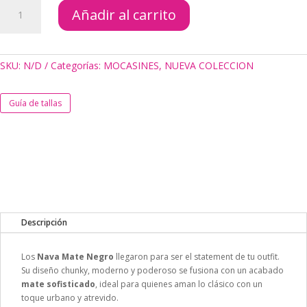
MOCASINES
Añadir al carrito
NAVA
NEGRO
MATE
cantidad
SKU:
N/D
Categorías:
MOCASINES
,
NUEVA COLECCION
Guía de tallas
Descripción
Los
Nava Mate Negro
llegaron para ser el statement de tu outfit.
Su diseño chunky, moderno y poderoso se fusiona con un acabado
mate sofisticado
, ideal para quienes aman lo clásico con un
toque urbano y atrevido.