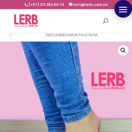
(+57) 311 282 60 74
Info@lerb.com.co
Inicio
/
NUEVA COLECCION
/
MOCASINES AMOR PALO ROSA