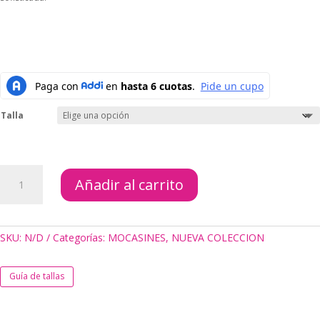
Talla
MOCASINES
Añadir al carrito
AMOR
PALO
ROSA
cantidad
SKU:
N/D
Categorías:
MOCASINES
,
NUEVA COLECCION
Guía de tallas