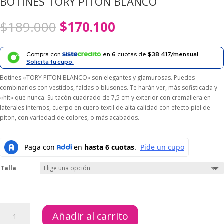
BOTINES TORY PITON BLANCO
El
El
$
189.000
$
170.100
precio
precio
original
actual
era:
es:
Compra con
en
6
cuotas de
$38.417/mensual.
$189.000.
$170.100.
Solicita tu cupo.
Botines «TORY PITON BLANCO» son elegantes y glamurosas. Puedes
combinarlos con vestidos, faldas o blusones. Te harán ver, más sofisticada y
«hit» que nunca. Su tacón cuadrado de 7,5 cm y exterior con cremallera en
laterales internos, cuerpo en cuero textil de alta calidad con efecto piel de
piton, con variedad de colores, o más acabados.
Talla
BOTINES
Añadir al carrito
TORY