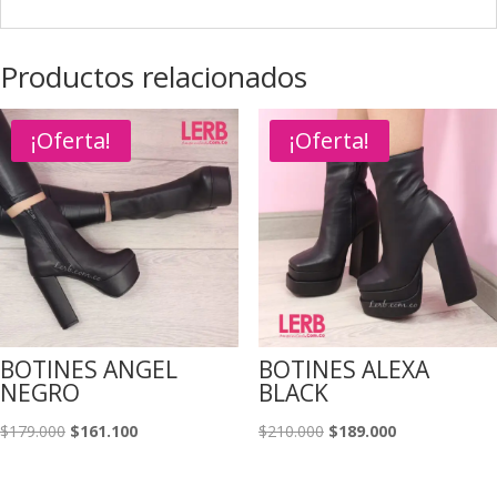
Productos relacionados
¡Oferta!
¡Oferta!
BOTINES ANGEL
BOTINES ALEXA
NEGRO
BLACK
El
El
El
El
$
179.000
$
161.100
$
210.000
$
189.000
precio
precio
precio
precio
original
actual
original
actual