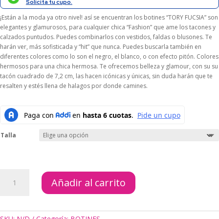
$189.000.
$170.100.
Solicita tu cupo.
¡Están a la moda ya otro nivel! así se encuentran los botines “TORY FUCSIA” son
elegantes y glamurosos, para cualquier chica “Fashion” que ame los tacones y
calzados puntudos. Puedes combinarlos con vestidos, faldas o blusones. Te
harán ver, más sofisticada y “hit” que nunca. Puedes buscarla también en
diferentes colores como lo son el negro, el blanco, o con efecto pitón. Colores
hermosos para una chica hermosa. Te ofrecemos belleza y glamour, con su su
tacón cuadrado de 7,2 cm, las hacen icónicas y únicas, sin duda harán que te
resalten y estés llena de halagos por donde camines.
Talla
BOTINES
Añadir al carrito
TORY
FUCSIA
cantidad
SKU:
N/D
Categoría:
BOTINES