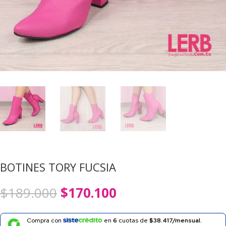
BOTINES TORY FUCSIA
El
El
$
189.000
$
170.100
precio
precio
original
actual
era:
es:
Compra con
en
6
cuotas de
$38.417/mensual.