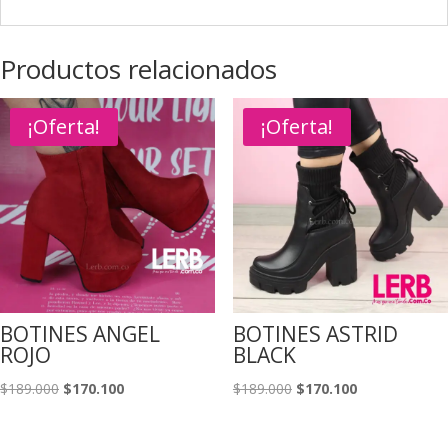
Productos relacionados
¡Oferta!
¡Oferta!
BOTINES ANGEL
BOTINES ASTRID
ROJO
BLACK
El
El
El
El
$
189.000
$
170.100
$
189.000
$
170.100
precio
precio
precio
precio
original
actual
original
actual