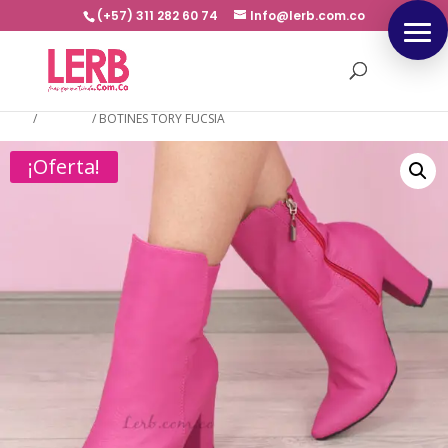
(+57) 311 282 60 74
Info@lerb.com.co
Inicio
/
BOTINES
/
BOTINES TORY FUCSIA
¡Oferta!