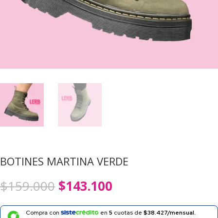
BOTINES MARTINA VERDE
El
El
$
159.000
$
143.100
precio
precio
original
actual
era:
es:
Compra con
en
5
cuotas de
$38.427/mensual.