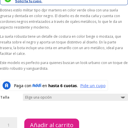
$159.000.
$143.100.
Solicita tu cupo.
Botines estilo militar tipo dpr martens en color verde oliva con una suela
gruesa y dentada en color negro. El diseño es de media caña y cuenta con
cordones negros entrelazados a través de ojales metálicos, lo que le da un
aspecto resistente y moderno.
La suela robusta tiene un detalle de costura en color beige o mostaza, que
resalta sobre el negro y aporta un toque distintivo al diseño. En la parte
trasera, la bota incluye una cinta en amarillo con un aro metálico, ideal para
facilitar el calce.
Este modelo es perfecto para quienes buscan un look urbano con un toque de
estilo robusto y vanguardista.
Talla
BOTINES
Añadir al carrito
MARTINA