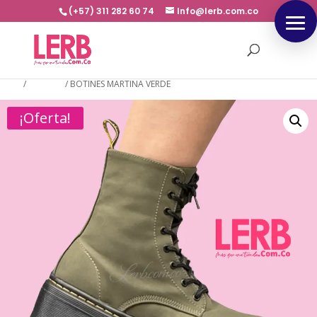
(+57) 311 282 60 74
Info@lerb.com.co
Inicio
/
BOTINES
/
BOTINES MARTINA VERDE
¡Oferta!