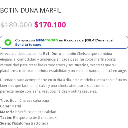
BOTIN DUNA MARFIL
El
El
$
189.000
$
170.100
precio
precio
original
actual
era:
es:
Compra con
en
6
cuotas de
$38.417/mensual.
$189.000.
$170.100.
Solicita tu cupo.
Atrévete a destacar con la
Ref. Duna
, un botín Chelsea que combina
elegancia, comodidad y tendencia en cada paso. Su color marfil aporta
versatilidad para crear looks modernos y sofisticados, mientras que su
plataforma tractorada brinda estabilidad y un estilo urbano que está en auge.
Diseñado para acompañarte en tu día a día, este modelo cuenta con elásticos
laterales que facilitan el calce y una silueta atemporal que combina
perfectamente con jeans, vestidos, faldas y outfits casuales.
Tipo:
Botín Chelsea caña baja
Color:
Marfil
Material:
Sintético de alta calidad
Tacón:
Bloque alto de 8 cm aprox.
Suela:
Plataforma tractorada