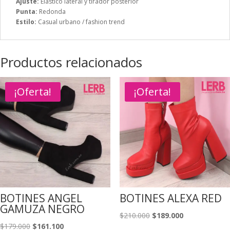
Ajuste:
Elástico lateral y tirador posterior
Punta:
Redonda
Estilo:
Casual urbano / fashion trend
Productos relacionados
¡Oferta!
¡Oferta!
BOTINES ANGEL
BOTINES ALEXA RED
GAMUZA NEGRO
El
El
$
210.000
$
189.000
El
El
$
179.000
$
161.100
precio
precio