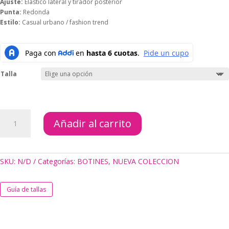
Ajuste:
Elástico lateral y tirador posterior
Punta:
Redonda
Estilo:
Casual urbano / fashion trend
Talla
BOTIN
Añadir al carrito
DUNA
MARFIL
cantidad
SKU:
N/D
Categorías:
BOTINES
,
NUEVA COLECCION
Guía de tallas