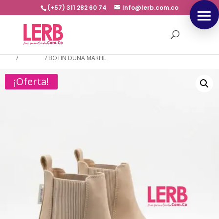
(+57) 311 282 60 74
Info@lerb.com.co
Inicio
/
BOTINES
/
BOTIN DUNA MARFIL
¡Oferta!