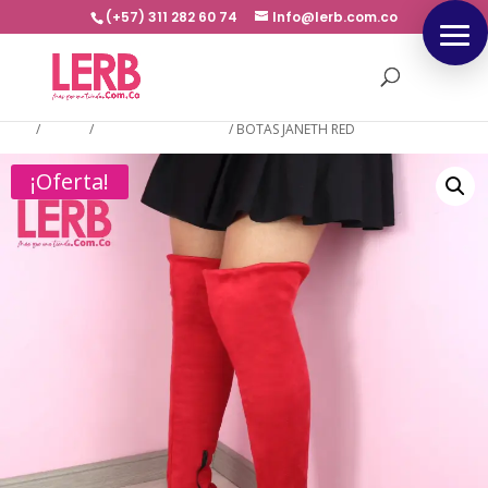
(+57) 311 282 60 74
Info@lerb.com.co
Inicio
/
BOTAS
/
BOTAS EXTRA LARGA
/
BOTAS JANETH RED
¡Oferta!