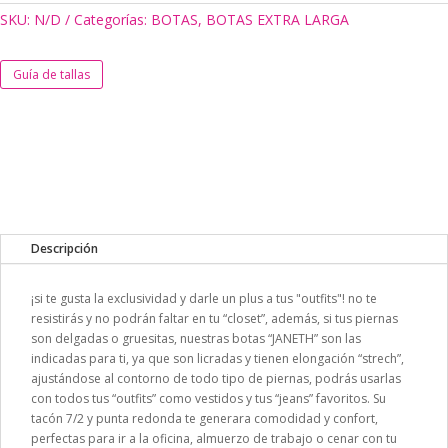
SKU:
N/D
Categorías:
BOTAS
,
BOTAS EXTRA LARGA
Guía de tallas
Descripción
¡si te gusta la exclusividad y darle un plus a tus "outfits"! no te
resistirás y no podrán faltar en tu “closet”, además, si tus piernas
son delgadas o gruesitas, nuestras botas “JANETH” son las
indicadas para ti, ya que son licradas y tienen elongación “strech”,
ajustándose al contorno de todo tipo de piernas, podrás usarlas
con todos tus “outfits” como vestidos y tus “jeans” favoritos. Su
tacón 7/2 y punta redonda te generara comodidad y confort,
perfectas para ir a la oficina, almuerzo de trabajo o cenar con tu