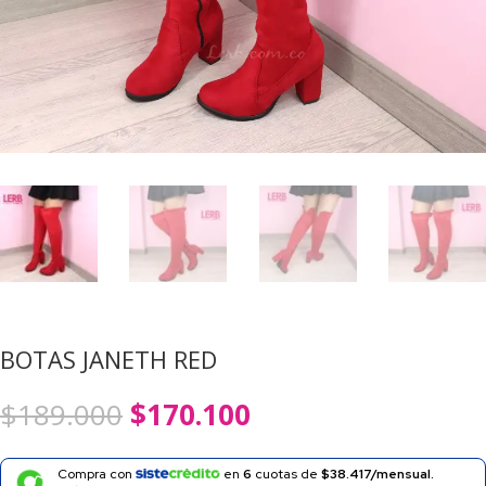
BOTAS JANETH RED
El
El
$
189.000
$
170.100
precio
precio
original
actual
era:
es:
Compra con
en
6
cuotas de
$38.417/mensual.