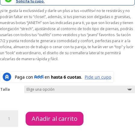
$189.000.
$170.100.
Solicita tu cupo.
¡si te gusta la exclusividad y darle un plus a tus «outfits»! no te resistirás y no
podrán faltar en tu “closet”, además, si tus piernas son delgadas o gruesitas,
nuestras botas “JANETH” son las indicadas para ti, ya que son licradas y tienen
elongación “strech”, ajustándose al contorno de todo tipo de piernas, podrás
usarlas con todos tus “outfits” como vestidos y tus “jeans” favoritos. Su tacón
7/2 y punta redonda te generara comodidad y confort, perfectas para ir a la
oficina, almuerzo de trabajo o cenar con tu pareja, te harán ver un “top” y lucir
un “look” extraordinario, el diseño de su cremallera lateral te permitirá
calzarlas de manera rápida y fácil.
Talla
BOTAS
Añadir al carrito
JANETH
RED
cantidad