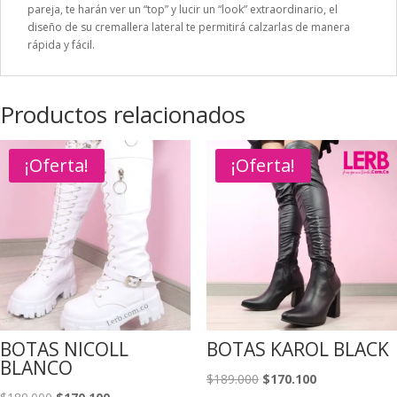
pareja, te harán ver un “top” y lucir un “look” extraordinario, el
diseño de su cremallera lateral te permitirá calzarlas de manera
rápida y fácil.
Productos relacionados
¡Oferta!
¡Oferta!
BOTAS NICOLL
BOTAS KAROL BLACK
BLANCO
El
El
$
189.000
$
170.100
El
El