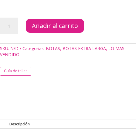
BOTAS
Añadir al carrito
ANITA
BLACK
cantidad
SKU:
N/D
Categorías:
BOTAS
,
BOTAS EXTRA LARGA
,
LO MAS
VENDIDO
Guía de tallas
Descripción