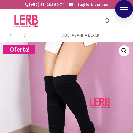
(+57) 311 282 60 74
Info@lerb.com.co
Inicio
/
BOTAS
/
BOTAS EXTRA LARGA
/
BOTAS ANITA BLACK
¡Oferta!