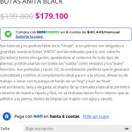
BOTAS ANITA BLACK
El
El
$
199.000
$
179.100
precio
precio
original
actual
era:
es:
Compra con
en
6
cuotas de
$40.449/mensual.
$199.000.
$179.100.
Solicita tu cupo.
Son básicas y no podrán faltar en tu “closet”, si tus piernas son delgadas o
gruesitas, nuestras botas “ANITA” son las indicadas para ti, son «strech»
(licradas) y tienen elongación, ajustándose al contorno de todo tipo de
piernas, podrás usarlas con todos tus “outfits” como vestidos y tus “jeans”
favoritos. Son puntudas y tacón 7/2, la combinación perfecta que te generará
comodidad y confort, el complemento ideal para ir a la oficina, almuerzo de
trabajo o cenar con tu pareja, te harán ver un “top” y lucir un “look”
extraordinario, sexy y elegante, el diseño de su cremallera lateral te permitirá
calzarlas de manera rápida y fácil, no se resbalan tienen forro interno que se
adhiere a tu pierna, fáciles de limpiar (un trapito con agua y vanish).
Talla