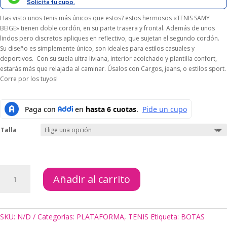
$165.000.
$148.500.
Solicita tu cupo.
Has visto unos tenis más únicos que estos? estos hermosos «TENIS SAMY
BEIGE» tienen doble cordón, en su parte trasera y frontal. Además de unos
lindos pero discretos apliques en reflectivo, que sujetan el segundo cordón.
Su diseño es simplemente único, son ideales para estilos casuales y
deportivos. Con su suela ultra liviana, interior acolchado y plantilla confort,
estarás más que relajada al caminar. Úsalos con Cargos, jeans, o estilos sport.
Corre por los tuyos!
Talla
TENIS
Añadir al carrito
SAMY
BEIGE
cantidad
SKU:
N/D
Categorías:
PLATAFORMA
,
TENIS
Etiqueta:
BOTAS