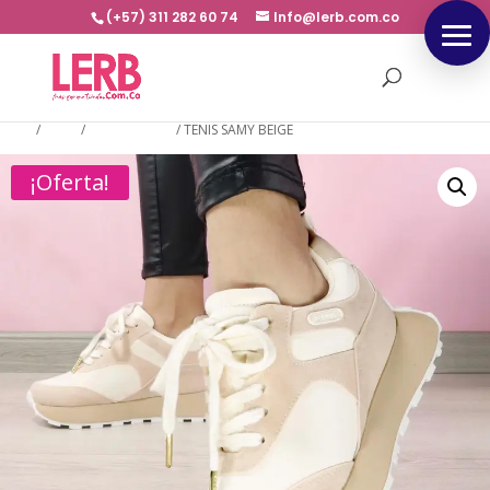
(+57) 311 282 60 74
Info@lerb.com.co
Inicio
/
TENIS
/
PLATAFORMA
/
TENIS SAMY BEIGE
¡Oferta!