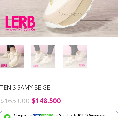
TENIS SAMY BEIGE
El
El
$
165.000
$
148.500
precio
precio
original
actual
era:
es:
Compra con
en
5
cuotas de
$39.876/mensual.