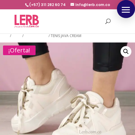
(+57) 311 282 60 74
Info@lerb.com.co
Inicio
/
TENIS
/
PLATAFORMA
/
TENIS JAVA CREAM
¡Oferta!