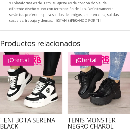
su plataforma es de 3 cm, su ajuste es de cordón doble, de
diferente diseño y uno con terminación de lujo. Definitivamente
serán tus preferidas para salidas de amigos, estar en casa, salidas
casuales, trabajo y demás. ¡¡ ESTÁN ESPERANDO POR TI !!
Productos relacionados
¡Oferta!
¡Oferta!
TENI BOTA SERENA
TENIS MONSTER
BLACK
NEGRO CHAROL