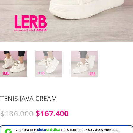
TENIS JAVA CREAM
El
El
$
186.000
$
167.400
precio
precio
original
actual
era:
es:
Compra con
en
6
cuotas de
$37.807/mensual.