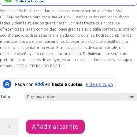
$186.000.
$167.400.
Solicita tu cupo.
Son un sueño hecho realidad, nuestros nuevos y hermosos tenis «JAVA
CREAM» perfectos para toda una «it gilr». Puedes usarlos con jeans, shorts,
fadas, y demás atuendos que te harán lucir más fresca que nunca. Te
ofrecemos belleza y comodidad, pues gracias a su platilla confort y su interior
acolchonado, podrás estar tan relajada como quieras. Podrás combinarlos
monocromática o dicromáticamente. Su exterior es de cuero textil de alta
resistencia, su plataforma es de 3 cm, su ajuste es de cordón doble, de
diferente diseño y uno con terminación de lujo. Definitivamente serán tus
preferidas para salidas de amigos, estar en casa, salidas casuales, trabajo y
demás. ¡¡ ESTÁN ESPERANDO POR TI !!
Talla
TENIS
Añadir al carrito
JAVA
CREAM