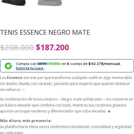
TENIS ESSENCE NEGRO MATE
El
El
$
208.000
$
187.200
precio
precio
original
actual
era:
es:
Compra con
en
6
cuotas de
$42.278/mensual.
$208.000.
$187.200.
Solicita tu cupo.
Los
Essence
son ese par que transforma cualquier outfit en algo memorable.
Un diseño chunky con carácter, pensado para mujeres que quieren destacar
sin esfuerzo. ✨
Su combinación de tonos neutros —Negro mate sofisticado— los convierte en
un básico elevado que combina con todo, mientras sus cordones gruesos
aportan un toque moderno y diferenciador que roba miradas. 🔥
Más altura, más presencia:
su plataforma te eleva varios centímetros brindando comodidad y seguridad
en cada paso.