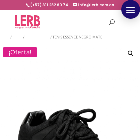
(+57) 311 282 60 74
Info@lerb.com.co
Inicio
/
TENIS
/
PLATAFORMA
/
TENIS ESSENCE NEGRO MATE
¡Oferta!