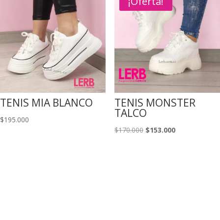
¡Oferta!
$187.000.
$149.000.
TENIS MIA BLANCO
TENIS MONSTER
TALCO
$
195.000
El
El
$
170.000
$
153.000
precio
precio
original
actual
era:
es:
$170.000.
$153.000.