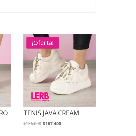
¡Oferta!
GRO
TENIS JAVA CREAM
El
El
$
186.000
$
167.400
precio
precio