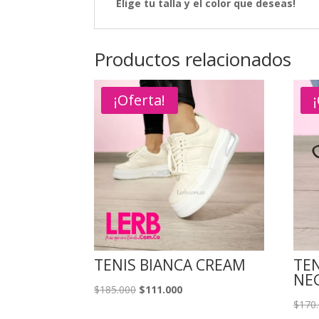
Elige tu talla y el color que deseas!
Productos relacionados
¡Oferta!
TENIS BIANCA CREAM
TE
NE
El
El
$
185.000
$
111.000
$
170
precio
precio