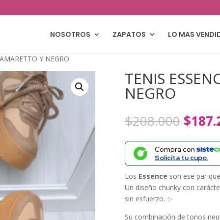
NOSOTROS
ZAPATOS
LO MAS VENDI
 AMARETTO Y NEGRO
TENIS ESSEN
NEGRO
El
$
208.000
$
187.
precio
origin
Compra con
era:
Solicita tu cupo.
$208.
Los
Essence
son ese par que
Un diseño chunky con carácte
sin esfuerzo. ✨
Su combinación de tonos neu