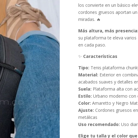
los convierte en un básico e
cordones gruesos aportan un
miradas. 🔥
Más altura, más presencia
su plataforma te eleva vario
en cada paso.
✨
Características
Tipo:
Tenis plataforma chunk
Material:
Exterior en combinac
acabados suaves y detalles e
Suela:
Plataforma alta con ac
Estilo:
Urbano moderno con d
Color:
Amaretto y Negro Mat
Ajuste:
Cordones gruesos en 
metálicas
Uso recomendado:
Uso diar
Elige tu talla y el color qu