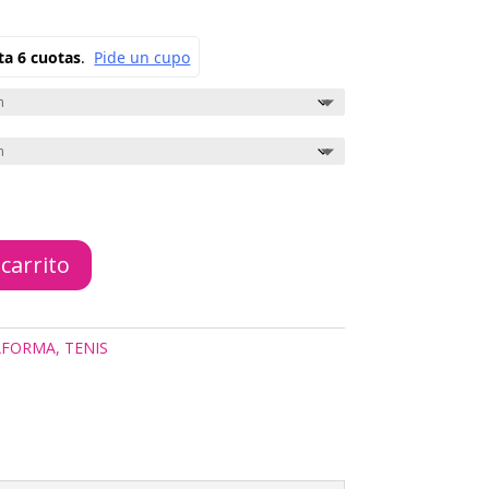
 carrito
AFORMA
,
TENIS