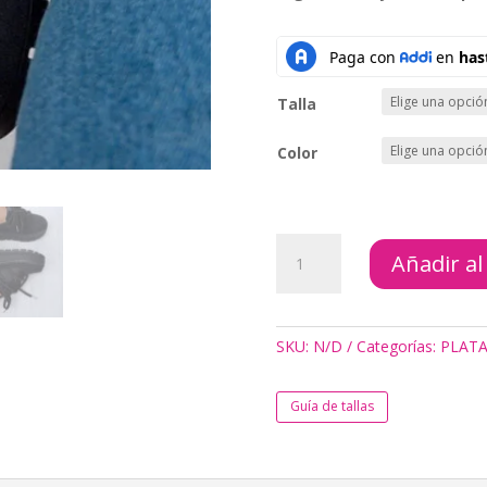
Talla
Color
TENIS
Añadir al
ESSENCE
AMARETTO
Y
NEGRO
SKU:
N/D
Categorías:
PLAT
cantidad
Guía de tallas