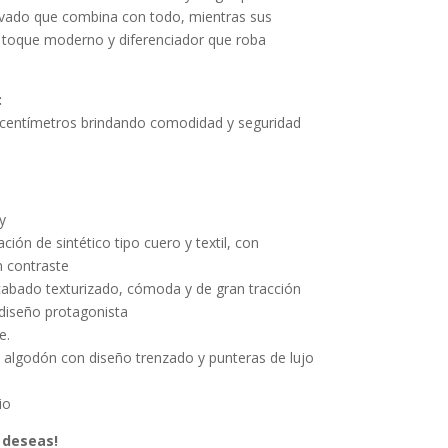
levado que combina con todo, mientras sus
 toque moderno y diferenciador que roba
:
s centímetros brindando comodidad y seguridad
y
ión de sintético tipo cuero y textil, con
n contraste
abado texturizado, cómoda y de gran tracción
iseño protagonista
e.
algodón con diseño trenzado y punteras de lujo
io
e deseas!