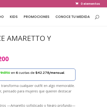
0 elementos
DO
KIDS
PROMOCIONES
CONOCE TU MEDIDA
CE AMARETTO Y
El
200
precio
al
actual
en
6
cuotas de
$42.278/mensual.
es:
000.
$187.200.
 transforma cualquier outfit en algo memorable.
r, pensado para mujeres que quieren destacar
tros —Amaretto sofisticado y Negro profundo—