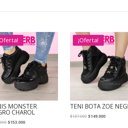
¡Oferta!
¡Oferta!
NIS MONSTER
TENI BOTA ZOE NE
GRO CHAROL
El
El
$
187.000
$
149.000
El
El
.000
$
153.000
precio
precio