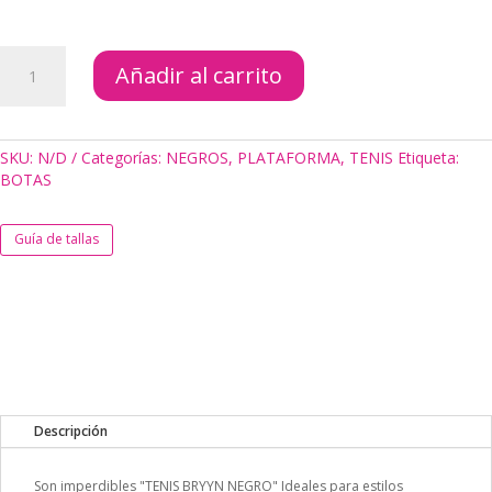
TENIS
Añadir al carrito
BRYYN
NEGRO
cantidad
SKU:
N/D
Categorías:
NEGROS
,
PLATAFORMA
,
TENIS
Etiqueta:
BOTAS
Guía de tallas
Descripción
Son imperdibles "TENIS BRYYN NEGRO" Ideales para estilos