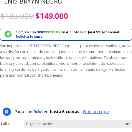
TENIS BRYYN NEGRO
El
El
$
183.000
$
149.000
precio
precio
original
actual
era:
es:
Compra con
en
4
cuotas de
$44.598/mensual.
$183.000.
$149.000.
Solicita tu cupo.
Son imperdibles «TENIS BRYYN NEGRO» Ideales para estilos versátiles, gracias
a su diseño con detallado con apliques en charol y contrafuerte platinado, con
los que podrás combinar y lucir estilos casuales, y llamativos. Te ofrecemos
belleza y calidad, con su plantilla confort, interior acolchonado, suela ultra
liviana, y cordones de algodón con terminación en punta de lujo. Perfectas
para usar con cargos, shorts, o jeans.
Talla