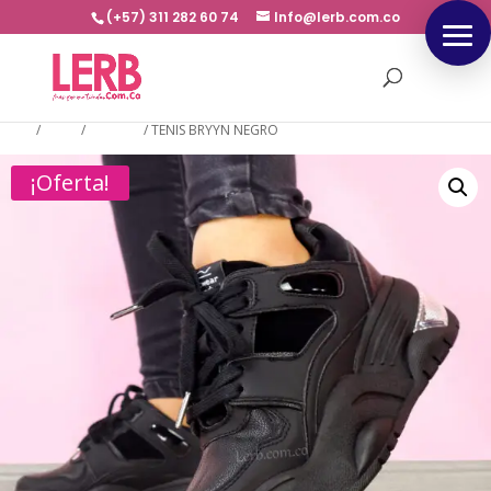
(+57) 311 282 60 74
Info@lerb.com.co
Inicio
/
TENIS
/
NEGROS
/
TENIS BRYYN NEGRO
¡Oferta!