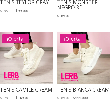
TENIS TEYLOR GRAY
TENIS MONSTER
NEGRO 3D
El
El
$
185.000
$
99.000
$
165.000
precio
precio
original
actual
era:
es:
$185.000.
$99.000.
¡Oferta!
¡Oferta!
TENIS CAMILE CREAM
TENIS BIANCA CREAM
El
El
El
El
$
178.000
$
149.000
$
185.000
$
111.000
precio
precio
precio
precio