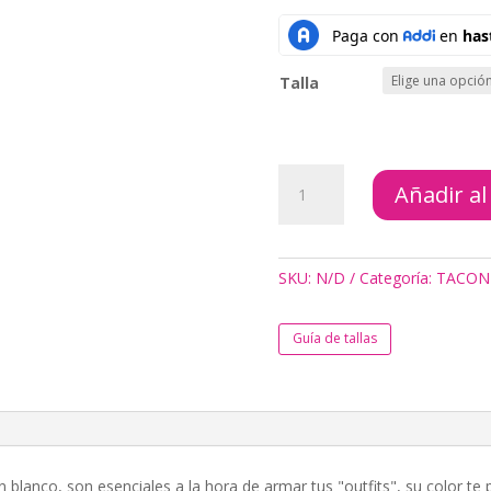
Talla
TACONES
Añadir al
MILÁN
BLANCO
cantidad
SKU:
N/D
Categoría:
TACON
Guía de tallas
n blanco, son esenciales a la hora de armar tus "outfits", su color te