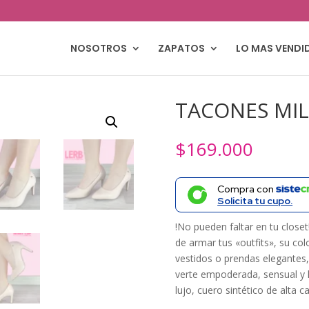
NOSOTROS
ZAPATOS
LO MAS VENDI
TACONES MI
$
169.000
Compra con
Solicita tu cupo.
!No pueden faltar en tu closet
de armar tus «outfits», su col
vestidos o prendas elegantes
verte empoderada, sensual y l
lujo, cuero sintético de alta ca