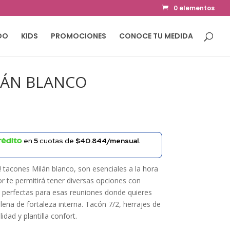
0 elementos
DO
KIDS
PROMOCIONES
CONOCE TU MEDIDA
LÁN BLANCO
en
5
cuotas de
$40.844/mensual.
! tacones Milán blanco, son esenciales a la hora
or te permitirá tener diversas opciones con
, perfectas para esas reuniones donde quieres
lena de fortaleza interna. Tacón 7/2, herrajes de
lidad y plantilla confort.