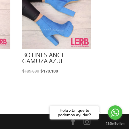
BOTINES ANGEL
GAMUZA AZUL
El
El
$
189.000
$
170.100
precio
precio
original
actual
era:
es:
$189.000.
$170.100.
Hola ¿En que te
podemos ayudar?