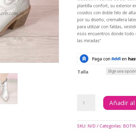
plantilla confort, su exterior
cosidos con doble hilo de alta
por su diseño, cremallera late
para utilizar con faldas, vesti
esos encuentros donde todo deb
las miradas”
Talla
BOTINES
Añadir al
TEXANA
PLATINADA
cantidad
SKU:
N/D
Categorías:
BOTI