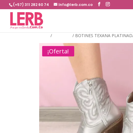
(+57) 311 282 60 74
Info@lerb.com.co
Inicio
/
BOTINES
/
BOTINES TEXANA PLATINAD
¡Oferta!