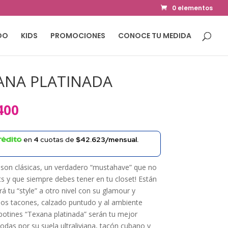
0 elementos
DO
KIDS
PROMOCIONES
CONOCE TU MEDIDA
ANA PLATINADA
El
400
precio
al
actual
en
4
cuotas de
$42.623/mensual.
es:
000.
$142.400.
son clásicas, un verdadero “mustahave” que no
ts y que siempre debes tener en tu closet! Están
á tu “style” a otro nivel con su glamour y
los tacones, calzado puntudo y al ambiente
botines “Texana platinada” serán tu mejor
das por su suela ultraliviana, tacón cubano y