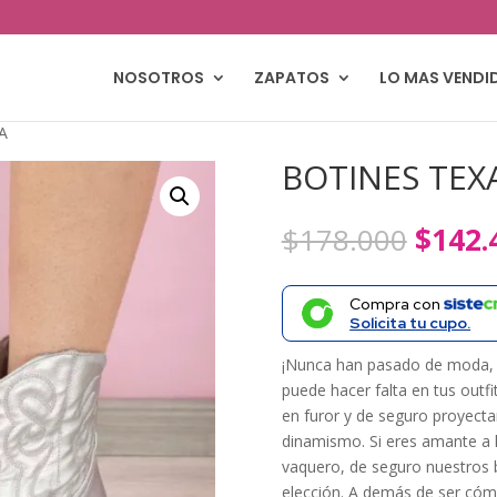
NOSOTROS
ZAPATOS
LO MAS VENDI
A
BOTINES TEX
El
$
178.000
$
142.
precio
origin
Compra con
era:
Solicita tu cupo.
$178.
¡Nunca han pasado de moda, 
puede hacer falta en tus outfi
en furor y de seguro proyectar
dinamismo. Si eres amante a 
vaquero, de seguro nuestros 
elección. A demás de ser cómo