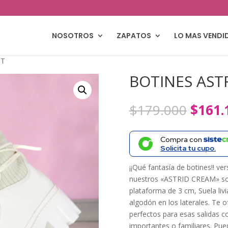
NOSOTROS
ZAPATOS
LO MAS VENDI
ST
BOTINES AST
El
$
179.000
$
161.
precio
origin
Compra con
era:
Solicita tu cupo.
$179.
¡¡Qué fantasía de botines!! ve
nuestros «ASTRID CREAM» son 
plataforma de 3 cm, Suela liv
algodón en los laterales. Te
perfectos para esas salidas c
importantes o familiares. Pu