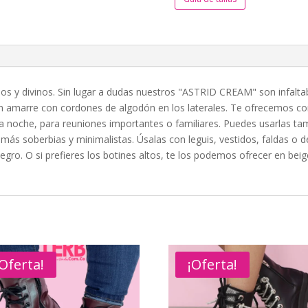
odos y divinos. Sin lugar a dudas nuestros "ASTRID CREAM" son infalta
 en amarre con cordones de algodón en los laterales. Te ofrecemos c
la noche, para reuniones importantes o familiares. Puedes usarlas t
ás soberbias y minimalistas. Úsalas con leguis, vestidos, faldas o
gro. O si prefieres los botines altos, te los podemos ofrecer en b
¡Oferta!
¡Oferta!