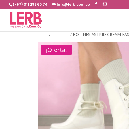
(+57) 311 282 60 74
Info@lerb.com.co
Inicio
/
BOTINES
/
BOTINES ASTRID CREAM FA
¡Oferta!