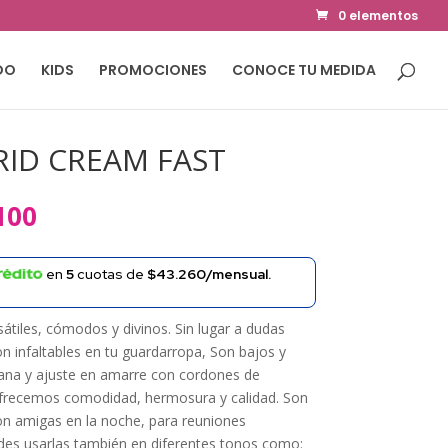
0 elementos
DO
KIDS
PROMOCIONES
CONOCE TU MEDIDA
RID CREAM FAST
El
100
precio
al
actual
en
5
cuotas de
$43.260/mensual.
es:
000.
$161.100.
rsátiles, cómodos y divinos. Sin lugar a dudas
infaltables en tu guardarropa, Son bajos y
iana y ajuste en amarre con cordones de
 ofrecemos comodidad, hermosura y calidad. Son
on amigas en la noche, para reuniones
edes usarlas también en diferentes tonos como: