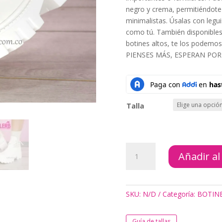
negro y crema, permitiéndot
minimalistas. Úsalas con legu
como tú. También disponibles 
botines altos, te los podemos
PIENSES MÁS, ESPERAN POR T
Talla
BOTINES
Añadir al
ASTRID
CREAM
FAST
cantidad
SKU:
N/D
Categoría:
BOTIN
Guía de tallas