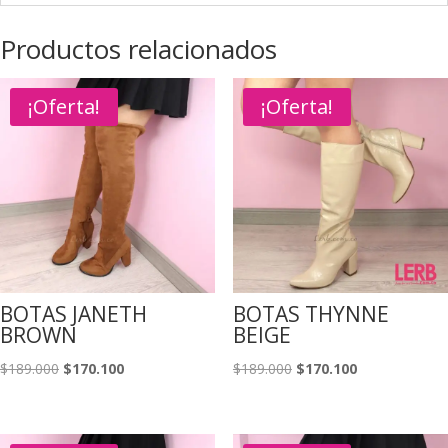
Productos relacionados
¡Oferta!
¡Oferta!
BOTAS JANETH
BOTAS THYNNE
BROWN
BEIGE
El
El
El
El
$
189.000
$
170.100
$
189.000
$
170.100
precio
precio
precio
precio
original
actual
original
actual
era:
es:
era:
es: