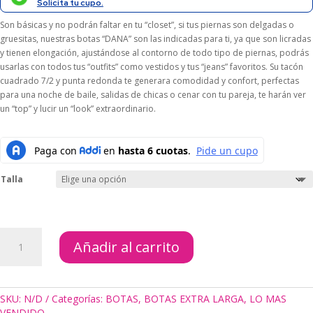
$199.000.
$179.100.
Solicita tu cupo.
Son básicas y no podrán faltar en tu “closet”, si tus piernas son delgadas o
gruesitas, nuestras botas “DANA” son las indicadas para ti, ya que son licradas
y tienen elongación, ajustándose al contorno de todo tipo de piernas, podrás
usarlas con todos tus “outfits” como vestidos y tus “jeans” favoritos. Su tacón
cuadrado 7/2 y punta redonda te generara comodidad y confort, perfectas
para una noche de baile, salidas de chicas o cenar con tu pareja, te harán ver
un “top” y lucir un “look” extraordinario.
Talla
BOTAS
Añadir al carrito
DANA
WHITE
cantidad
SKU:
N/D
Categorías:
BOTAS
,
BOTAS EXTRA LARGA
,
LO MAS
VENDIDO