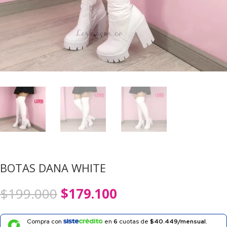
BOTAS DANA WHITE
El
El
$
199.000
$
179.100
precio
precio
original
actual
era:
es:
Compra con
en
6
cuotas de
$40.449/mensual.