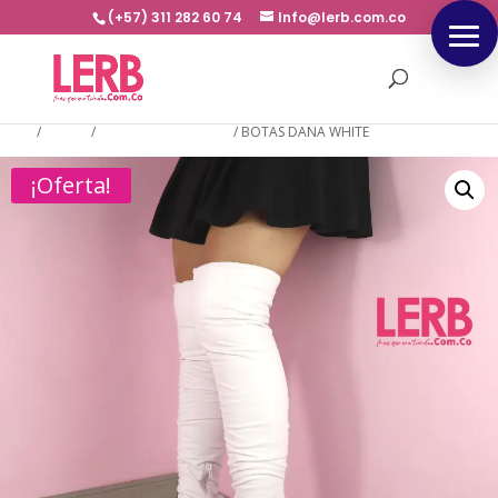
(+57) 311 282 60 74
Info@lerb.com.co
Inicio
/
BOTAS
/
BOTAS EXTRA LARGA
/
BOTAS DANA WHITE
¡Oferta!