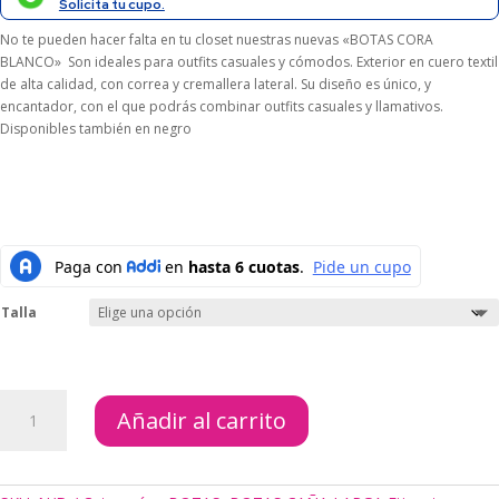
Solicita tu cupo.
No te pueden hacer falta en tu closet nuestras nuevas «BOTAS CORA
BLANCO» Son ideales para outfits casuales y cómodos. Exterior en cuero textil
de alta calidad, con correa y cremallera lateral. Su diseño es único, y
encantador, con el que podrás combinar outfits casuales y llamativos.
Disponibles también en negro
Talla
BOTAS
Añadir al carrito
CORA
BLANCO
cantidad