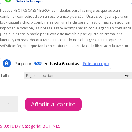
$209.000.
$188.100.
Solicita tu cupo.
Nuevas «BOTAS CASS NEGRO» son ideales para las mujeres que buscan
combinar comodidad con un estilo único y versátil. Úsalas con jeans para un
look casual y chic, o combínalas con una falda para un estilo más atrevido. Sin
importar la ocasión, las botas Cass te acompañarán con elegancia y confianza.
¡Haz que tu estilo hable por ti con este increíble par! Ajuste en cremallera
lateral, y correas decorativas a un costado no solo agregan un toque de
sofisticación, sino que también capturan la esencia de la libertad y la aventura.
Talla
BOTAS
Añadir al carrito
CASS
NEGRO
cantidad
SKU:
N/D
Categoría:
BOTINES