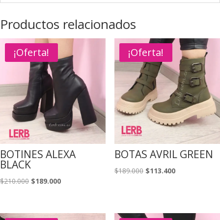
Productos relacionados
¡Oferta!
¡Oferta!
BOTINES ALEXA
BOTAS AVRIL GREEN
BLACK
El
El
$
189.000
$
113.400
El
El
$
210.000
$
189.000
precio
precio
precio
precio
original
actual
original
actual
era:
es:
era:
es: