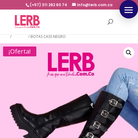
(+57) 311 282 60 74
Info@lerb.com.co
Inicio
/
BOTINES
/
BOTAS CASS NEGRO
¡Oferta!