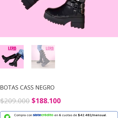
BOTAS CASS NEGRO
El
El
$
209.000
$
188.100
precio
precio
original
actual
era:
es:
Compra con
en
6
cuotas de
$42.482/mensual.