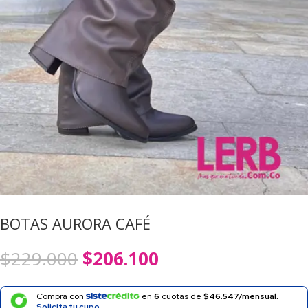
BOTAS AURORA CAFÉ
El
El
$
229.000
$
206.100
precio
precio
original
actual
era:
es:
Compra con
en
6
cuotas de
$46.547/mensual.
Solicita tu cupo.