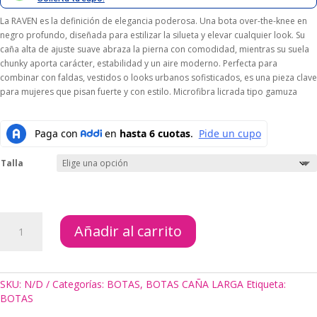
$229.000.
$206.100.
La RAVEN es la definición de elegancia poderosa. Una bota over-the-knee en
negro profundo, diseñada para estilizar la silueta y elevar cualquier look. Su
caña alta de ajuste suave abraza la pierna con comodidad, mientras su suela
chunky aporta carácter, estabilidad y un aire moderno. Perfecta para
combinar con faldas, vestidos o looks urbanos sofisticados, es una pieza clave
para mujeres que pisan fuerte y con estilo. Microfibra licrada tipo gamuza
Talla
BOTAS
Añadir al carrito
AURORA
CAFÉ
cantidad
SKU:
N/D
Categorías:
BOTAS
,
BOTAS CAÑA LARGA
Etiqueta:
BOTAS