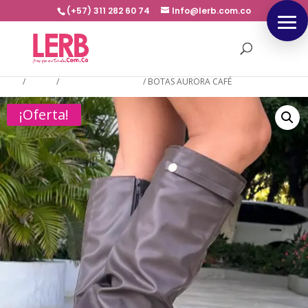
(+57) 311 282 60 74
Info@lerb.com.co
Inicio
/
BOTAS
/
BOTAS CAÑA LARGA
/
BOTAS AURORA CAFÉ
¡Oferta!