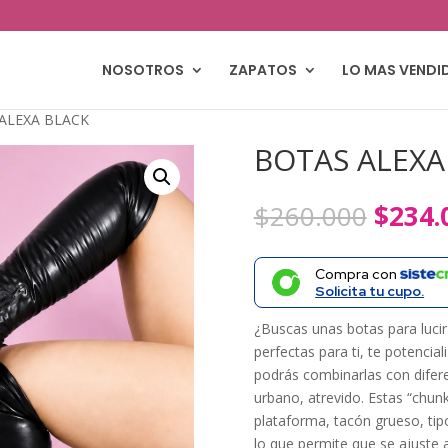
NOSOTROS
ZAPATOS
LO MAS VENDI
ALEXA BLACK
BOTAS ALEXA
El
$
260.000
$
234.
precio
origin
Compra con
era:
Solicita tu cupo.
$260.
¿Buscas unas botas para lucir
perfectas para ti, te potencia
podrás combinarlas con diferen
urbano, atrevido. Estas “chun
plataforma, tacón grueso, tipo
lo que permite que se ajuste a