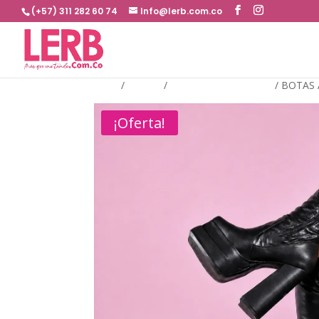
(+57) 311 282 60 74
Info@lerb.com.co
Inicio
/
BOTAS
/
BOTAS EXTRA LARGA
/
BOTAS 
¡Oferta!