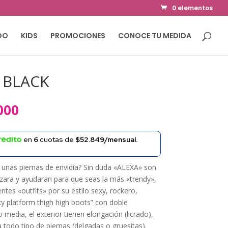
0 elementos
DO
KIDS
PROMOCIONES
CONOCE TU MEDIDA
 BLACK
El
000
precio
al
actual
en
6
cuotas de
$52.849/mensual.
es:
000.
$234.000.
 unas piernas de envidia? Sin duda «ALEXA» son
lizara y ayudaran para que seas la más «trendy»,
tes «outfits» por su estilo sexy, rockero,
ky platform thigh high boots” con doble
 media, el exterior tienen elongación (licrado),
 todo tipo de piernas (delgadas o gruesitas).