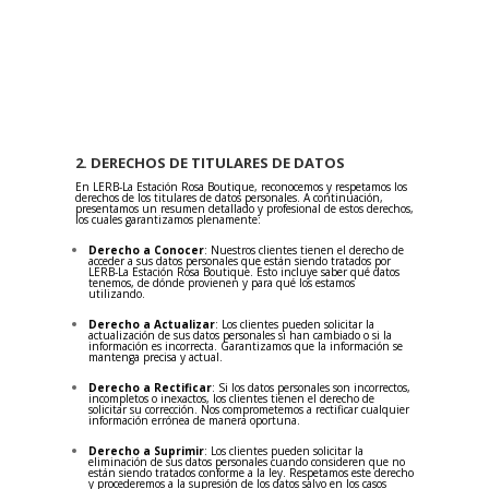
2. DERECHOS DE TITULARES DE DATOS
En LERB-La Estación Rosa Boutique, reconocemos y respetamos los
derechos de los titulares de datos personales. A continuación,
presentamos un resumen detallado y profesional de estos derechos,
los cuales garantizamos plenamente:
Derecho a Conocer
: Nuestros clientes tienen el derecho de
acceder a sus datos personales que están siendo tratados por
LERB-La Estación Rosa Boutique. Esto incluye saber qué datos
tenemos, de dónde provienen y para qué los estamos
utilizando.
Derecho a Actualizar
: Los clientes pueden solicitar la
actualización de sus datos personales si han cambiado o si la
información es incorrecta. Garantizamos que la información se
mantenga precisa y actual.
Derecho a Rectificar
: Si los datos personales son incorrectos,
incompletos o inexactos, los clientes tienen el derecho de
solicitar su corrección. Nos comprometemos a rectificar cualquier
información errónea de manera oportuna.
Derecho a Suprimir
: Los clientes pueden solicitar la
eliminación de sus datos personales cuando consideren que no
están siendo tratados conforme a la ley. Respetamos este derecho
y procederemos a la supresión de los datos salvo en los casos