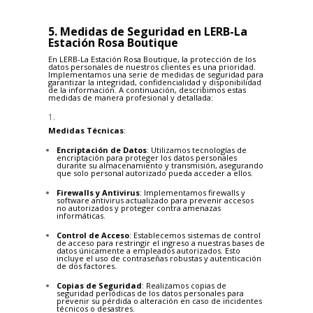
5. Medidas de Seguridad en LERB-La
Estación Rosa Boutique
En LERB-La Estación Rosa Boutique, la protección de los
datos personales de nuestros clientes es una prioridad.
Implementamos una serie de medidas de seguridad para
garantizar la integridad, confidencialidad y disponibilidad
de la información. A continuación, describimos estas
medidas de manera profesional y detallada:
Medidas Técnicas
:
Encriptación de Datos
: Utilizamos tecnologías de
encriptación para proteger los datos personales
durante su almacenamiento y transmisión, asegurando
que solo personal autorizado pueda acceder a ellos.
Firewalls y Antivirus
: Implementamos firewalls y
software antivirus actualizado para prevenir accesos
no autorizados y proteger contra amenazas
informáticas.
Control de Acceso
: Establecemos sistemas de control
de acceso para restringir el ingreso a nuestras bases de
datos únicamente a empleados autorizados. Esto
incluye el uso de contraseñas robustas y autenticación
de dos factores.
Copias de Seguridad
: Realizamos copias de
seguridad periódicas de los datos personales para
prevenir su pérdida o alteración en caso de incidentes
técnicos o desastres.