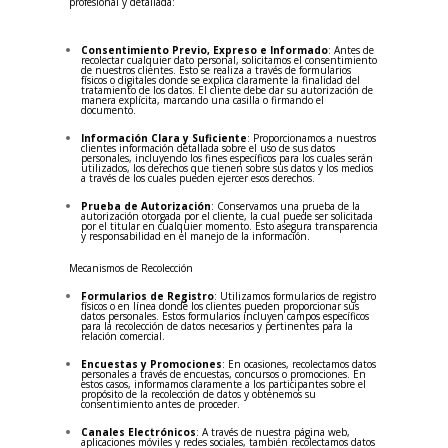
profesional y detallada:
Consentimiento Previo, Expreso e Informado
: Antes de
recolectar cualquier dato personal, solicitamos el consentimiento
de nuestros clientes. Esto se realiza a través de formularios
físicos o digitales donde se explica claramente la finalidad del
tratamiento de los datos. El cliente debe dar su autorización de
manera explícita, marcando una casilla o firmando el
documento.
Información Clara y Suficiente
: Proporcionamos a nuestros
clientes información detallada sobre el uso de sus datos
personales, incluyendo los fines específicos para los cuales serán
utilizados, los derechos que tienen sobre sus datos y los medios
a través de los cuales pueden ejercer esos derechos.
Prueba de Autorización
: Conservamos una prueba de la
autorización otorgada por el cliente, la cual puede ser solicitada
por el titular en cualquier momento. Esto asegura transparencia
y responsabilidad en el manejo de la información.
Mecanismos de Recolección
Formularios de Registro
: Utilizamos formularios de registro
físicos o en línea donde los clientes pueden proporcionar sus
datos personales. Estos formularios incluyen campos específicos
para la recolección de datos necesarios y pertinentes para la
relación comercial.
Encuestas y Promociones
: En ocasiones, recolectamos datos
personales a través de encuestas, concursos o promociones. En
estos casos, informamos claramente a los participantes sobre el
propósito de la recolección de datos y obtenemos su
consentimiento antes de proceder.
Canales Electrónicos
: A través de nuestra página web,
aplicaciones móviles y redes sociales, también recolectamos datos