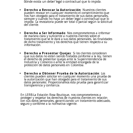
donde exista un deber legal o contractual que lo impida.
Derecho a Revocar la Autorización
: Nuestros clientes
pueden revocar en cualquier momento el consentimiento que
nos han otorgado para el tratamiento de sus datos personales,
siempre y cuando no haya un deber legal o contractual que lo
impida. La revocatoria puede ser total o parcial según la solicitud
del cliente.
Derecho a Ser Informado
: Nos comprometemos a informar
de manera clara y suficiente a nuestros clientes sobre el
tratamiento que se le dará a sus datos personales, las finalidades
de dicho tratamiento y los derechos que tienen respecto a su
información.
Derecho a Presentar Quejas
: Si los clientes consideran
que sus datos no están siendo tratados conforme a la ley, tienen
el derecho de presentar quejas ante la Superintendencia de
Industria y Comercio o ante la entidad encargada de la
protección de datos personales en Colombia.
Derecho a Obtener Prueba de la Autorización
: Los
clientes pueden solicitar en cualquier momento una prueba de
la autorización que han otorgado para el tratamiento de sus
datos personales. Proporcionamos esta prueba para garantizar
transparencia y confianza.
En LERB-La Estación Rosa Boutique, nos comprometemos a
proteger y respetar los derechos de nuestros clientes en relación
con sus datos personales, garantizando un tratamiento adecuado,
seguro y conforme a la normativa vigente.