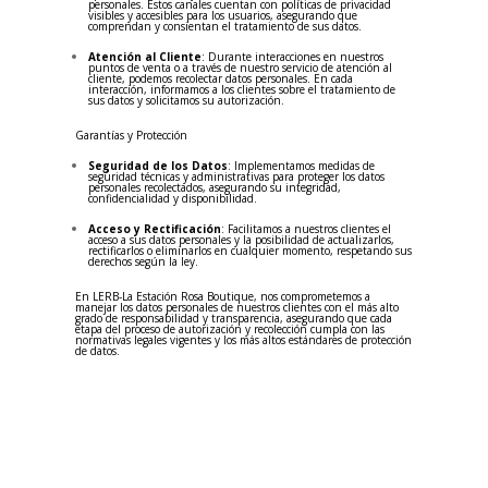
personales. Estos canales cuentan con políticas de privacidad
visibles y accesibles para los usuarios, asegurando que
comprendan y consientan el tratamiento de sus datos.
Atención al Cliente
: Durante interacciones en nuestros
puntos de venta o a través de nuestro servicio de atención al
cliente, podemos recolectar datos personales. En cada
interacción, informamos a los clientes sobre el tratamiento de
sus datos y solicitamos su autorización.
Garantías y Protección
Seguridad de los Datos
: Implementamos medidas de
seguridad técnicas y administrativas para proteger los datos
personales recolectados, asegurando su integridad,
confidencialidad y disponibilidad.
Acceso y Rectificación
: Facilitamos a nuestros clientes el
acceso a sus datos personales y la posibilidad de actualizarlos,
rectificarlos o eliminarlos en cualquier momento, respetando sus
derechos según la ley.
En LERB-La Estación Rosa Boutique, nos comprometemos a
manejar los datos personales de nuestros clientes con el más alto
grado de responsabilidad y transparencia, asegurando que cada
etapa del proceso de autorización y recolección cumpla con las
normativas legales vigentes y los más altos estándares de protección
de datos.